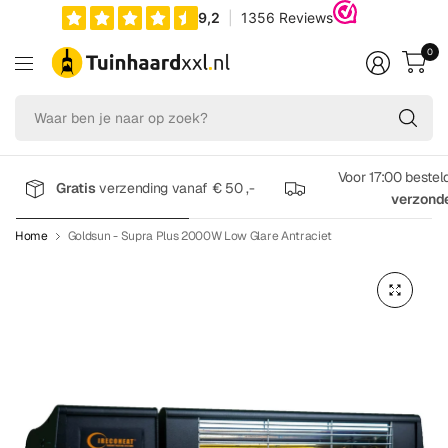
0
Wa
be
je
na
Voor 17:00 bestel
Gratis
verzending vanaf € 50 ,-
op
verzond
zo
Home
Goldsun - Supra Plus 2000W Low Glare Antraciet