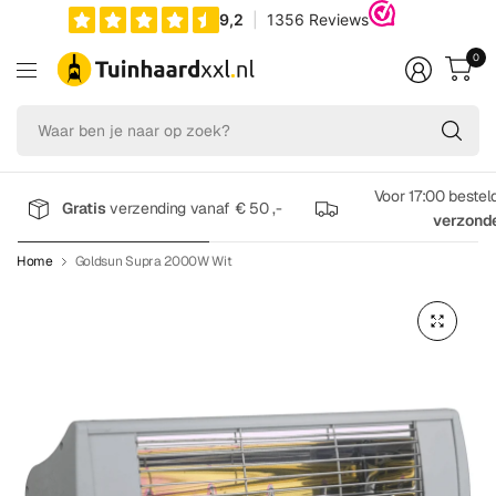
0
Wa
be
je
na
Voor 17:00 bestel
Gratis
verzending vanaf € 50 ,-
op
verzond
zo
Home
Goldsun Supra 2000W Wit