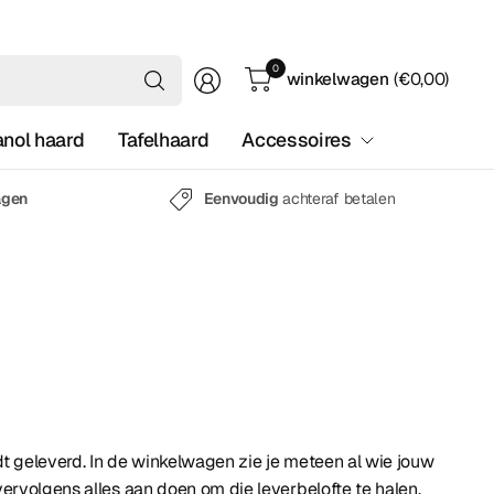
Waar
0
winkelwagen
(€0,00)
ben
je
anol haard
Tafelhaard
Accessoires
naar
op
zoek?
agen
Eenvoudig
achteraf betalen
dt geleverd. In de winkelwagen zie je meteen al wie jouw
ervolgens alles aan doen om die leverbelofte te halen.