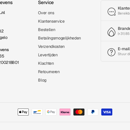
gevens
Service
Klante
.nl
Over ons
Bereikb
Klantenservice
Brand
Bestellen
32
(+31) 85
gelo
Betalingsmogelijkheden
Verzendkosten
E-mail
evens
Stuur d
Levertijden
35
200218B01
Klachten
Retourneren
Blog