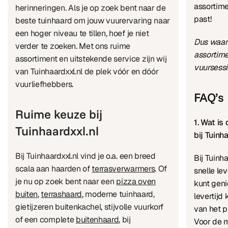
assortime
herinneringen. Als je op zoek bent naar de
past!
beste tuinhaard om jouw vuurervaring naar
een hoger niveau te tillen, hoef je niet
Dus waar 
verder te zoeken. Met ons ruime
assortim
assortiment en uitstekende service zijn wij
vuursessi
van Tuinhaardxxl.nl de plek vóór en dóór
vuurliefhebbers.
FAQ’s
Ruime keuze bij
1. Wat is
Tuinhaardxxl.nl
bij Tuinh
Bij Tuinhaardxxl.nl vind je o.a. een breed
Bij Tuinh
scala aan haarden of
terrasverwarmers
. Of
snelle lev
je nu op zoek bent naar een
pizza oven
kunt geni
buiten
,
terrashaard
, moderne tuinhaard,
levertijd 
gietijzeren buitenkachel, stijvolle vuurkorf
van het p
of een complete
buitenhaard
, bij
Voor de 