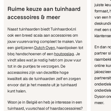
juiste ke
Ruime keuze aan tuinhaard
formaat, 
accessoires & meer
van een h
deskundi
Naast tuinhaarden biedt Tuinhaardxxl.nl
met een s
ook een breed scala aan accessoires om
klantense
jouw vuurervaring compleet te maken. Van
En dan no
een gietijzeren
Dutch Oven
, haardpoken tot
partner 
bbq handschoenen of een
houtopslag
. Je
raambekl
vindt alles wat je nodig hebt om jouw vuur
online ku
tot in de puntjes te verzorgen. De
jaloeziee
accessoires zijn van dezelfde hoge
partnersi
kwaliteit als de tuinhaarden zelf en zorgen
onderdele
ervoor dat je het meeste uit je tuinhaard
onderdel
kunt halen.
Dyson ond
Woon je in België en heb je interesse in een
meer.
tuinhaard, vuurschaal of haardaccessoires?