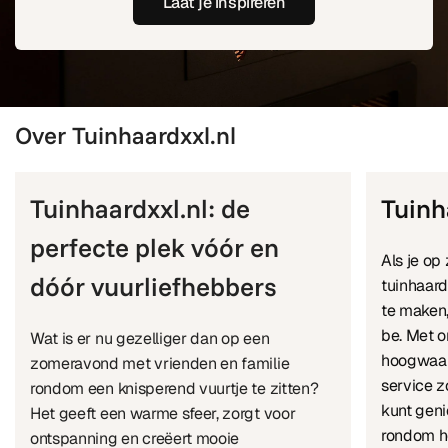
Laat je inspireren
Over Tuinhaardxxl.nl
Tuinhaardxxl.nl: de
Tuinh
perfecte plek vóór en
Als je op
dóór vuurliefhebbers
tuinhaar
te maken,
be. Met o
Wat is er nu gezelliger dan op een
hoogwaar
zomeravond met vrienden en familie
service z
rondom een knisperend vuurtje te zitten?
kunt gen
Het geeft een warme sfeer, zorgt voor
rondom h
ontspanning en creëert mooie