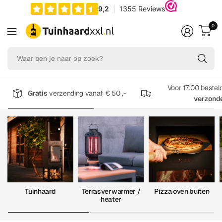
0
Wa
be
je
na
Voor 17:00 bestel
Gratis
verzending vanaf € 50 ,-
op
verzond
zo
Tuinhaard
Terrasverwarmer /
Pizza oven buiten
heater