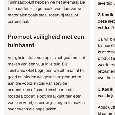
Tuinhaardxxl.nl hebben we het allemaal. De
levertijd
tuinhaarden zijn gemaakt van duurzame
2. Kan ik
materialen zoals staal, roestvrij staal of
deze nie
cortenstaal.
voldoet?
Promoot veiligheid met een
Ja, wij b
tuinhaard
binnen 60
kunt reto
Veiligheid staat voorop als het gaat om het
product i
maken van een vuur in je tuin. Bij
wordt te
Tuinhaardxxl.nl begrijpen we dit maar al te
retourner
goed en bieden we geschikte producten
over het 
aan die voorzien zijn van stevige
3. Kan ik
onderstellen of soms beschermende
van de ju
roosters, zodat je optimaal kunt genieten
van een vuurtje zonder je zorgen te maken
Absoluut!
over eventuele ongelukken.
klaar om 