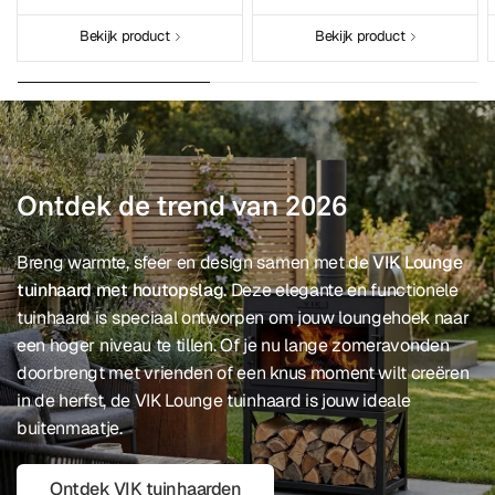
Bekijk product
Bekijk product
Ontdek de trend van 2026
Breng warmte, sfeer en design samen met de
VIK Lounge
tuinhaard met houtopslag
. Deze elegante en functionele
tuinhaard is speciaal ontworpen om jouw loungehoek naar
een hoger niveau te tillen. Of je nu lange zomeravonden
doorbrengt met vrienden of een knus moment wilt creëren
in de herfst, de VIK Lounge tuinhaard is jouw ideale
buitenmaatje.
Ontdek VIK tuinhaarden