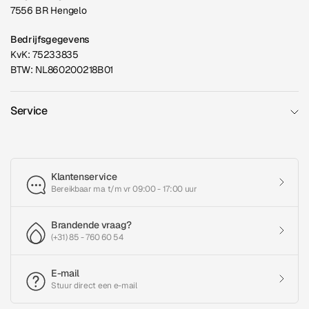
7556 BR Hengelo
Bedrijfsgegevens
KvK: 75233835
BTW: NL860200218B01
Service
Klantenservice
Bereikbaar ma t/m vr 09:00 - 17:00 uur
Brandende vraag?
(+31) 85 - 760 60 54
E-mail
Stuur direct een e-mail