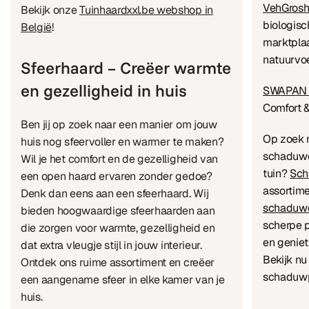
VehGrosh
Bekijk onze
Tuinhaardxxl.be webshop in
biologisc
België
!
marktplaa
natuurvo
Sfeerhaard – Creëer warmte
en gezelligheid in huis
SWAPAN 
Comfort 
Ben jij op zoek naar een manier om jouw
Op zoek 
huis nog sfeervoller en warmer te maken?
schaduwo
Wil je het comfort en de gezelligheid van
tuin?
Sch
een open haard ervaren zonder gedoe?
assortim
Denk dan eens aan een sfeerhaard. Wij
schaduw
bieden hoogwaardige sfeerhaarden aan
scherpe p
die zorgen voor warmte, gezelligheid en
en geniet
dat extra vleugje stijl in jouw interieur.
Bekijk nu
Ontdek ons ruime assortiment en creëer
schaduwp
een aangename sfeer in elke kamer van je
huis.