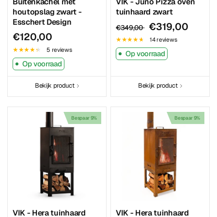
Buitenkachel met
VIK - Juno Pizza oven
houtopslag zwart -
tuinhaard zwart
Esschert Design
€319,00
€349,00
€120,00
14 reviews
5 reviews
Op voorraad
Op voorraad
Bekijk product
Bekijk product
Bespaar 9%
Bespaar 9%
VIK - Hera tuinhaard
VIK - Hera tuinhaard