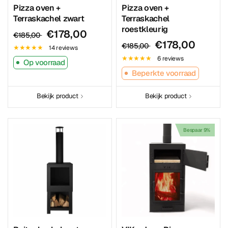
Pizza oven +
Pizza oven +
Terraskachel zwart
Terraskachel
roestkleurig
€178,00
€185,00
€178,00
€185,00
14 reviews
6 reviews
Op voorraad
Beperkte voorraad
Bekijk product
Bekijk product
Bespaar 9%