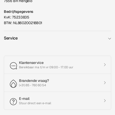
7556 BR Hengelo
Bedrijfsgegevens
KvK: 75233835
BTW: NL860200218B01
Service
Klantenservice
Bereikbaar ma t/m vr 09:00 - 17:00 uur
Brandende vraag?
(+31) 85 - 760 60 54
E-mail
Stuur direct een e-mail