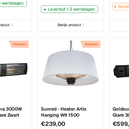
-3 werkdagen
Beper
Levertijd 1-3 werkdagen
roduct
Bekijk product
Elektrisch
Elektrisch
pra 3000W
Sunred - Heater Artix
Goldsun
are Zwart
Hanging Wit 1500
Glare 
€239,00
€599