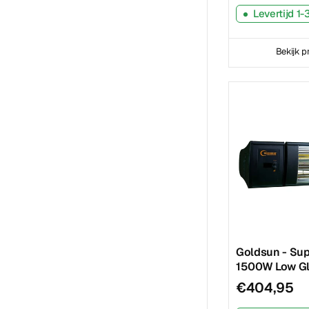
Levertijd 1
Bekijk p
Goldsun - Sup
1500W Low Gl
€404,95