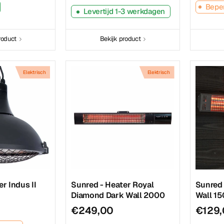
Beper
Levertijd 1-3 werkdagen
roduct
Bekijk product
Elektrisch
Elektrisch
r Indus II
Sunred - Heater Royal
Sunred 
Diamond Dark Wall 2000
Wall 15
€249,00
€129