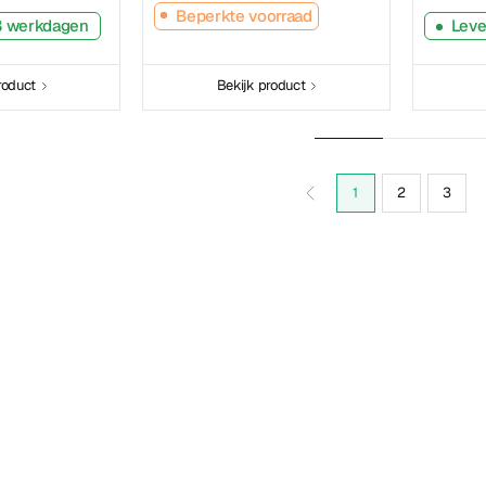
Beperkte voorraad
-3 werkdagen
Leve
roduct
Bekijk product
1
2
3