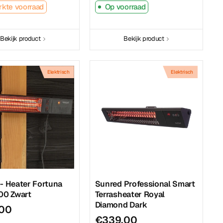
kte voorraad
Op voorraad
Bekijk product
Bekijk product
Elektrisch
Elektrisch
- Heater Fortuna
Sunred Professional Smart
00 Zwart
Terrasheater Royal
Diamond Dark
,00
€339,00