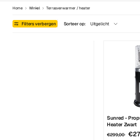
Home
Winkel
Terrasverwarmer / heater
Filters verbergen
Sorteer op:
Sunred - Pro
Heater Zwart
€27
€299,00