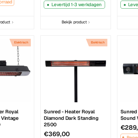
orraad
Levertijd 1-3 werkdagen
Leve
roduct
Bekijk product
Elektrisch
Elektrisch
er Royal
Sunred - Heater Royal
Sunred 
 Vintage
Diamond Dark Standing
Sound 
0
2500
€289
€369,00
Beper