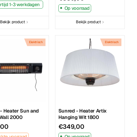
rtijd 1-3 werkdagen
Op voorraad
Bekijk product
Bekijk product
Elektrisch
Elektrisch
- Heater Sun and
Sunred - Heater Artix
Wall 2000
Hanging Wit 1800
,00
€349,00
kte voorraad
Op voorraad