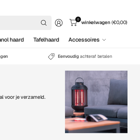
Waar
0
winkelwagen
(€0,00)
ben
je
anol haard
Tafelhaard
Accessoires
naar
op
zoek?
agen
Eenvoudig
achteraf betalen
al voor je verzameld.