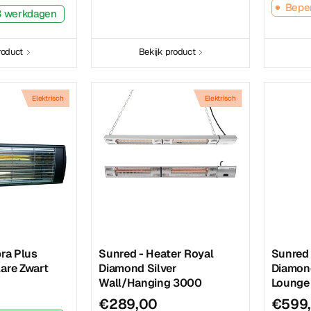
Beper
-3 werkdagen
roduct
Bekijk product
Elektrisch
Elektrisch
ra Plus
Sunred - Heater Royal
Sunred 
are Zwart
Diamond Silver
Diamond
Wall/Hanging 3000
Lounge
€289,00
€599