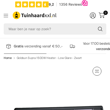
0
Wa
be
je
na
Voor 17:00 bestel
Gratis
verzending vanaf € 50 ,-
op
verzond
zo
Home
Goldsun Supra 1500W Heater - Low Glare - Zwart