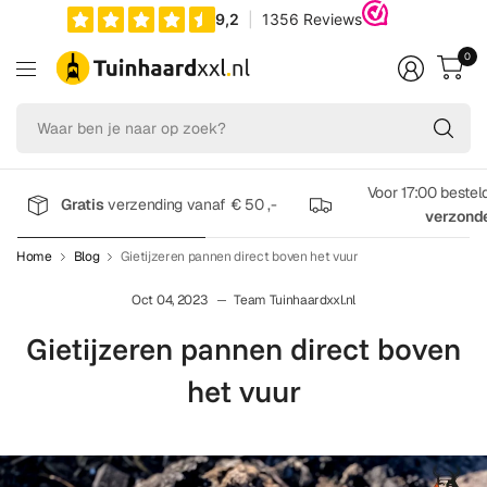
0
Wa
be
je
na
Voor 17:00 bestel
Gratis
verzending vanaf € 50 ,-
op
verzond
zo
Home
Blog
Gietijzeren pannen direct boven het vuur
Oct 04, 2023
Team Tuinhaardxxl.nl
Gietijzeren pannen direct boven
het vuur