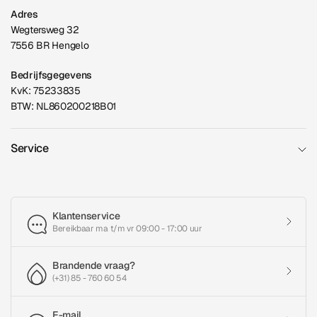
Adres
Wegtersweg 32
7556 BR Hengelo
Bedrijfsgegevens
KvK: 75233835
BTW: NL860200218B01
Service
Klantenservice
Bereikbaar ma t/m vr 09:00 - 17:00 uur
Brandende vraag?
(+31) 85 - 760 60 54
E-mail