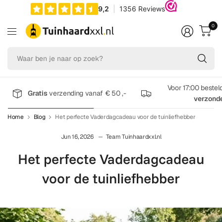
0
Wa
be
je
na
Voor 17:00 bestel
Gratis
verzending vanaf € 50 ,-
op
verzond
zo
Home
Blog
Het perfecte Vaderdagcadeau voor de tuinliefhebber
Jun 16, 2026
Team Tuinhaardxxl.nl
Het perfecte Vaderdagcadeau
voor de tuinliefhebber