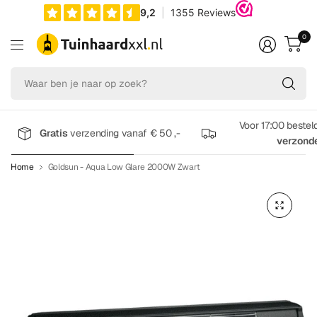
0
Wa
be
je
na
Voor 17:00 bestel
Gratis
verzending vanaf € 50 ,-
op
verzond
zo
Home
Goldsun - Aqua Low Glare 2000W Zwart