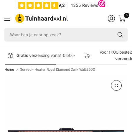
0
Wa
be
je
na
Voor 17:00 bestel
Gratis
verzending vanaf € 50 ,-
op
verzond
zo
Home
Sunred - Heater Royal Diamond Dark Wall 2500