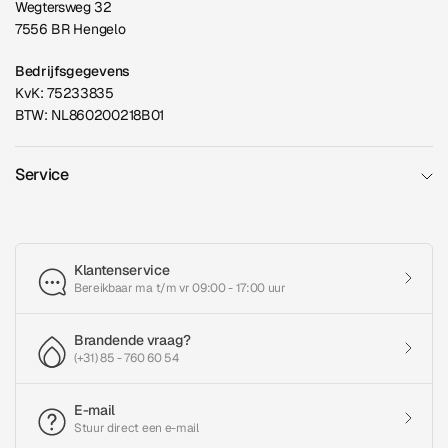
Wegtersweg 32
7556 BR Hengelo
Bedrijfsgegevens
KvK: 75233835
BTW: NL860200218B01
Service
Klantenservice
Bereikbaar ma t/m vr 09:00 - 17:00 uur
Brandende vraag?
(+31) 85 - 760 60 54
E-mail
Stuur direct een e-mail