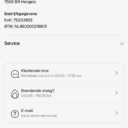
7556 BR Hengelo
Bedrijfsgegevens
KvK: 75233835
BTW: NL860200218B01
Service
Klantenservice
Bereikbaar ma t/m vr 09:00 - 17:00 uur
Brandende vraag?
(+31) 85 - 760 60 54
E-mail
Stuur direct een e-mail