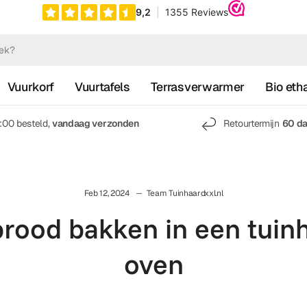
Vuurkorf
Vuurtafels
Terrasverwarmer
Bio eth
7:00 besteld,
vandaag verzonden
Retourtermijn
60 d
Feb 12, 2024
Team Tuinhaardxxl.nl
rood bakken in een tuin
oven