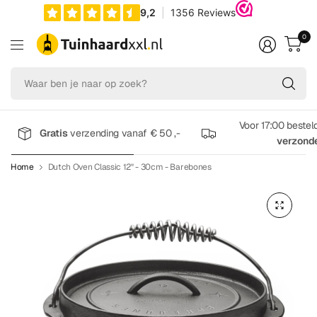
0
Wa
be
je
na
Voor 17:00 bestel
Gratis
verzending vanaf € 50 ,-
op
verzond
zo
Home
Dutch Oven Classic 12" - 30cm - Barebones