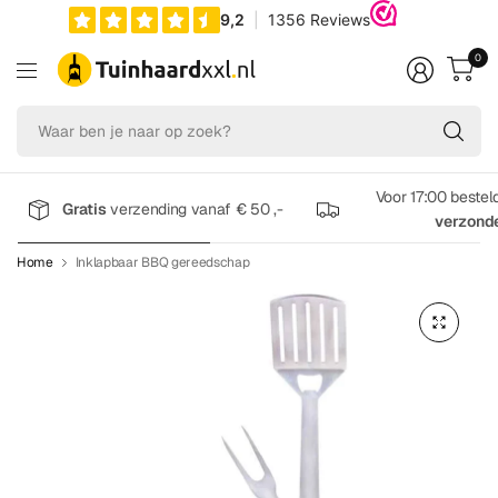
0
Wa
be
je
na
Voor 17:00 bestel
Gratis
verzending vanaf € 50 ,-
op
verzond
zo
Home
Inklapbaar BBQ gereedschap