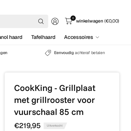
Waar
0
winkelwagen
(€0,00)
ben
je
anol haard
Tafelhaard
Accessoires
naar
op
zoek?
agen
Eenvoudig
achteraf betalen
CookKing - Grillplaat
met grillrooster voor
vuurschaal 85 cm
€219,95
Uitverkocht