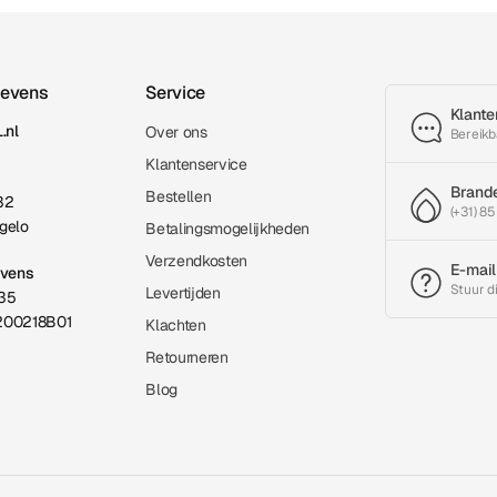
gevens
Service
Klante
.nl
Over ons
Bereikb
Klantenservice
Brand
Bestellen
32
(+31) 85
gelo
Betalingsmogelijkheden
Verzendkosten
E-mail
evens
Stuur d
Levertijden
35
200218B01
Klachten
Retourneren
Blog