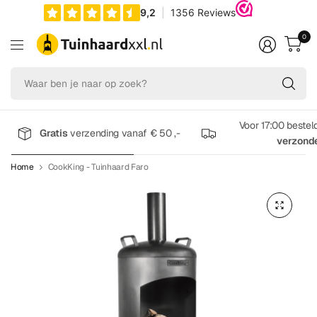
0
Wa
be
je
na
Voor 17:00 bestel
Gratis
verzending vanaf € 50 ,-
op
verzond
zo
Home
CookKing - Tuinhaard Faro