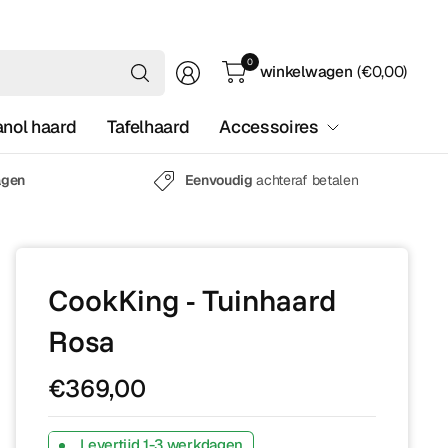
Waar
0
winkelwagen
(€0,00)
ben
je
anol haard
Tafelhaard
Accessoires
naar
op
zoek?
agen
Eenvoudig
achteraf betalen
CookKing - Tuinhaard
Rosa
€369,00
Levertijd 1-3 werkdagen