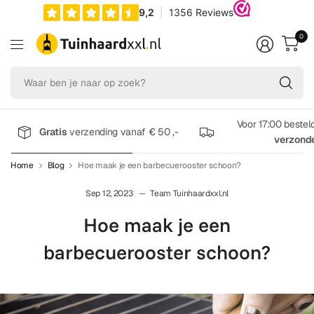
0
Wa
be
je
na
Voor 17:00 bestel
Gratis
verzending vanaf € 50 ,-
op
verzond
zo
Home
Blog
Hoe maak je een barbecuerooster schoon?
Sep 12, 2023
Team Tuinhaardxxl.nl
Hoe maak je een
barbecuerooster schoon?