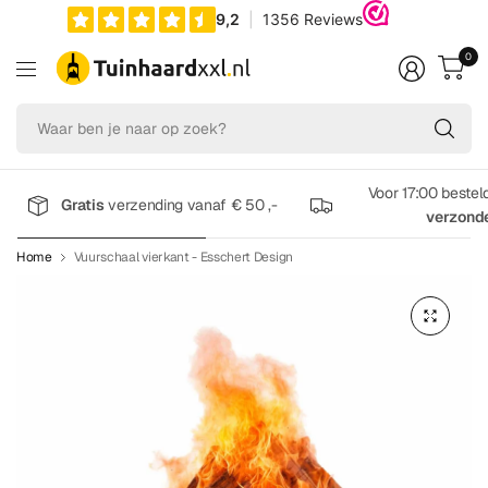
0
Wa
be
je
na
Voor 17:00 bestel
Gratis
verzending vanaf € 50 ,-
op
verzond
zo
Home
Vuurschaal vierkant - Esschert Design