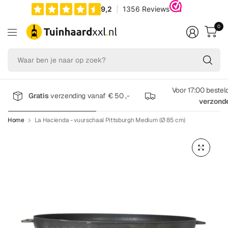
0
Wa
be
je
na
Voor 17:00 bestel
Gratis
verzending vanaf € 50 ,-
op
verzond
zo
Home
La Hacienda - vuurschaal Pittsburgh Medium (Ø 85 cm)