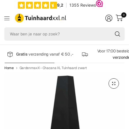
0
Wa
be
je
na
Voor 17:00 bestel
Gratis
verzending vanaf € 50 ,-
op
verzond
zo
Home
GardenmaxX - Chacana XL Tuinhaard zwart