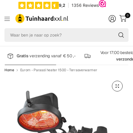
0
Wa
be
je
na
Voor 17:00 bestel
Gratis
verzending vanaf € 50 ,-
op
verzond
zo
Home
Eurom - Parasol heater 1500 - Terrasverwarmer