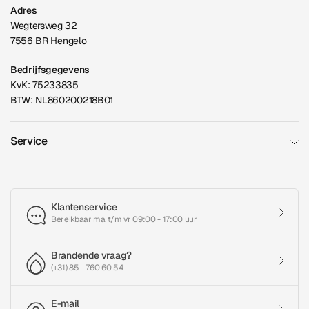
Adres
Wegtersweg 32
7556 BR Hengelo
Bedrijfsgegevens
KvK: 75233835
BTW: NL860200218B01
Service
Klantenservice
Bereikbaar ma t/m vr 09:00 - 17:00 uur
Brandende vraag?
(+31) 85 - 760 60 54
E-mail