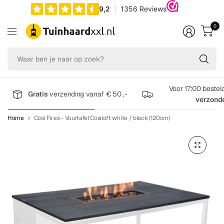
0
Wa
be
je
na
Voor 17:00 bestel
Gratis
verzending vanaf € 50 ,-
op
verzond
zo
Home
Cosi Fires - Vuurtafel Cosiloft white / black (120cm)