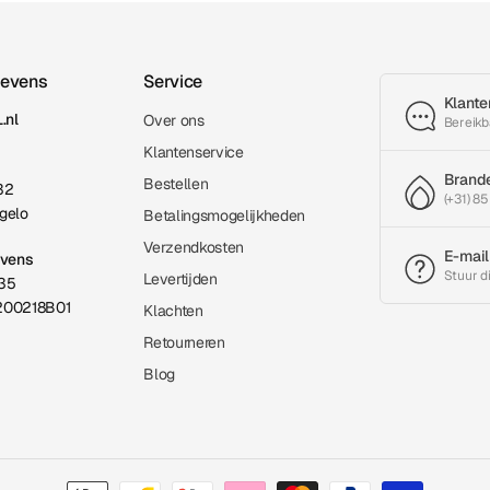
gevens
Service
Klante
.nl
Over ons
Bereikb
Klantenservice
Brand
Bestellen
32
(+31) 85
gelo
Betalingsmogelijkheden
Verzendkosten
E-mail
evens
Stuur d
Levertijden
35
200218B01
Klachten
Retourneren
Blog