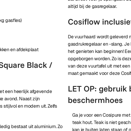
altijd bij de gasregelaar.
Cosiflow inclusie
kg gasfles)
De vuurhaard wordt geleverd 
gasdrukregelaar en -slang. Je 
okken en afdekplaat
het genieten kan beginnen! Ee
opgeborgen worden. Zo is deze l
 Square Black /
van deze vuurtafel uit met een
maat gemaakt voor deze Cosifl
LET OP: gebruik b
et een heerlijk afgevende
beschermhoes
ke avond. Naast zijn
stijlvol en modern uit. Zelfs
Ga je voor een Cosipure met
teak hout. Teak is niet gesc
ledig bestaat uit aluminium. Zo
kan je buiten laten staan of 