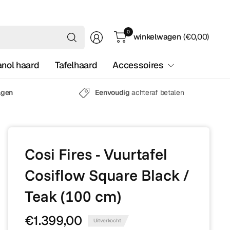
Waar
0
winkelwagen
(€0,00)
ben
je
anol haard
Tafelhaard
Accessoires
naar
op
zoek?
agen
Eenvoudig
achteraf betalen
Cosi Fires - Vuurtafel
Cosiflow Square Black /
Teak (100 cm)
€1.399,00
Uitverkocht