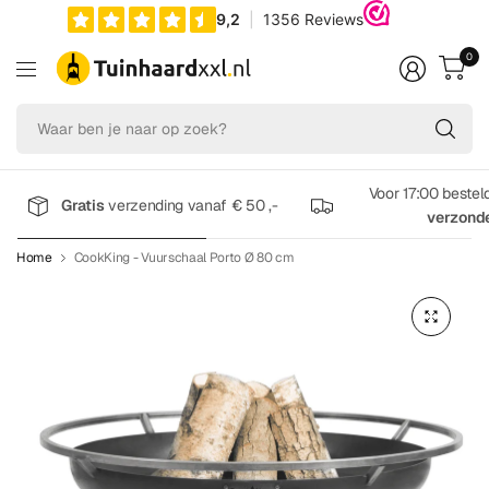
0
Wa
be
je
na
Voor 17:00 bestel
Gratis
verzending vanaf € 50 ,-
op
verzond
zo
Home
CookKing - Vuurschaal Porto Ø 80 cm