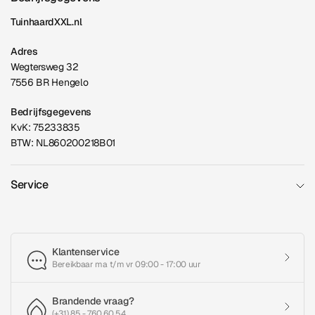
TuinhaardXXL.nl
Adres
Wegtersweg 32
7556 BR Hengelo
Bedrijfsgegevens
KvK: 75233835
BTW: NL860200218B01
Service
Klantenservice
Bereikbaar ma t/m vr 09:00 - 17:00 uur
Brandende vraag?
(+31) 85 - 760 60 54