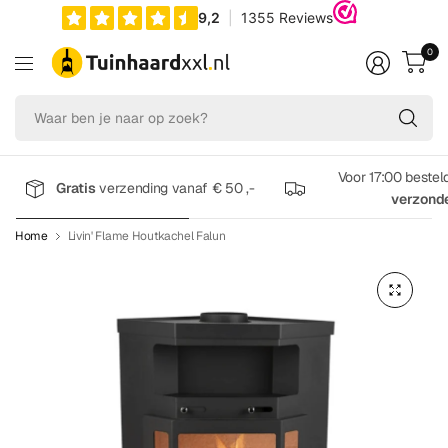
0
Wa
be
je
na
Voor 17:00 bestel
Gratis
verzending vanaf € 50 ,-
op
verzond
zo
Home
Livin' Flame Houtkachel Falun