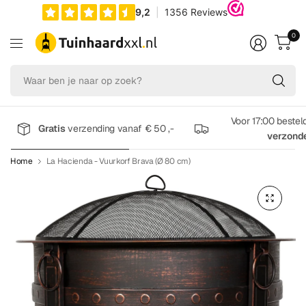
0
Wa
be
je
na
Voor 17:00 bestel
Gratis
verzending vanaf € 50 ,-
op
verzond
zo
Home
La Hacienda - Vuurkorf Brava (Ø 80 cm)