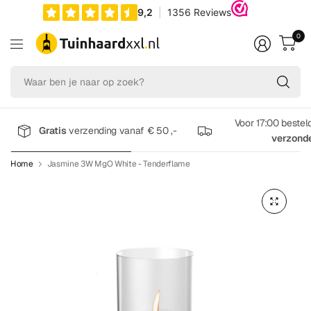
0
Wa
be
je
na
Voor 17:00 bestel
Gratis
verzending vanaf € 50 ,-
op
verzond
zo
Home
Jasmine 3W MgO White - Tenderflame