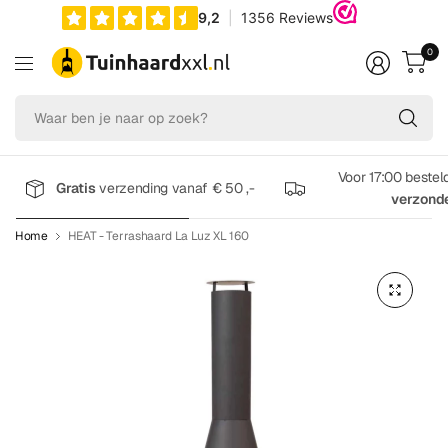
0
Wa
be
je
na
Voor 17:00 bestel
Gratis
verzending vanaf € 50 ,-
op
verzond
zo
Home
HEAT - Terrashaard La Luz XL 160