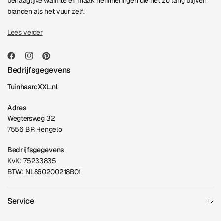
behaaglijke warmte en maak herinneringen die net zo lang blijven
branden als het vuur zelf.
Lees verder
Bedrijfsgegevens
TuinhaardXXL.nl
Adres
Wegtersweg 32
7556 BR Hengelo
Bedrijfsgegevens
KvK: 75233835
BTW: NL860200218B01
Service