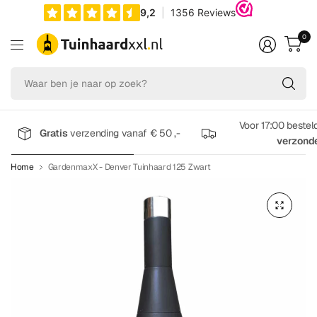
0
Wa
be
je
na
Voor 17:00 bestel
Gratis
verzending vanaf € 50 ,-
op
verzond
zo
Home
GardenmaxX - Denver Tuinhaard 125 Zwart