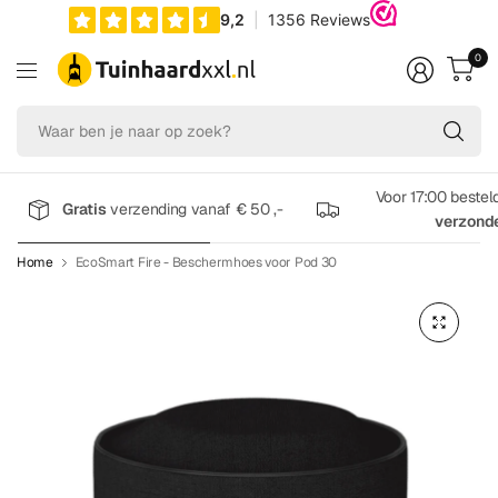
0
Wa
be
je
na
Voor 17:00 bestel
Gratis
verzending vanaf € 50 ,-
op
verzond
zo
Home
EcoSmart Fire - Beschermhoes voor Pod 30