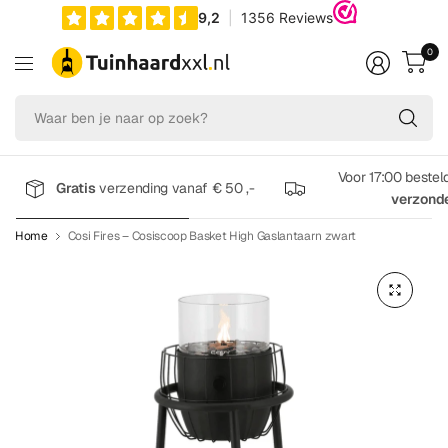
0
Wa
be
je
na
Voor 17:00 bestel
Gratis
verzending vanaf € 50 ,-
op
verzond
zo
Home
Cosi Fires – Cosiscoop Basket High Gaslantaarn zwart