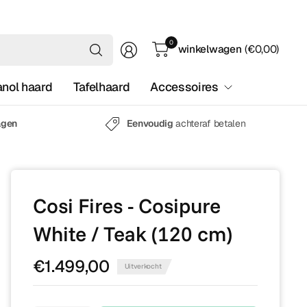
Waar
0
winkelwagen
(€0,00)
ben
je
anol haard
Tafelhaard
Accessoires
naar
op
zoek?
agen
Eenvoudig
achteraf betalen
Cosi Fires - Cosipure
White / Teak (120 cm)
€1.499,00
Uitverkocht