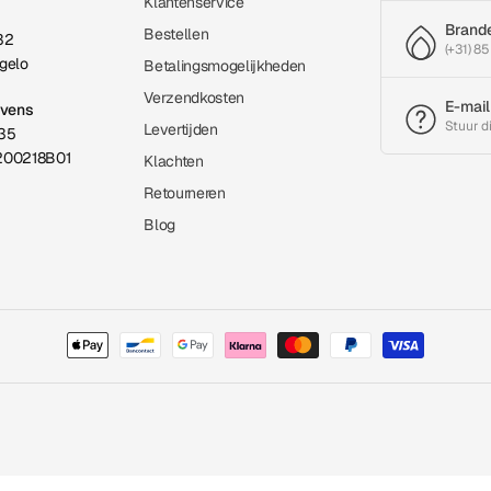
Klantenservice
Brand
Bestellen
32
(+31) 85
gelo
Betalingsmogelijkheden
Verzendkosten
E-mail
evens
Stuur d
Levertijden
35
200218B01
Klachten
Retourneren
Blog