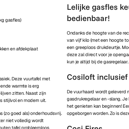
Lelijke gasfles 
bedienbaar!
kg gasfles)
Ondanks de hoogte van de recht
van vijf kilo (met een hoogte 
een greeploos drukdeurtje. Moe
okken en afdekplaat
deze zal direct voor je opengaa
kun je altijd bij de gasregelaar.
Cosiloft inclusie
assiek. Deze vuurtafel met
vende warmte is erg
De vuurhaard wordt geleverd 
jven zitten. Naast zijn
gasdrukregelaar en -slang. Je 
stijlvol en modern uit.
het genieten kan beginnen! Ee
ns (zo goed als) onderhoudsvrij.
opgeborgen worden. Zo is deze 
er niet volledig wordt
Cosi Fires
outen tafel probleemloos