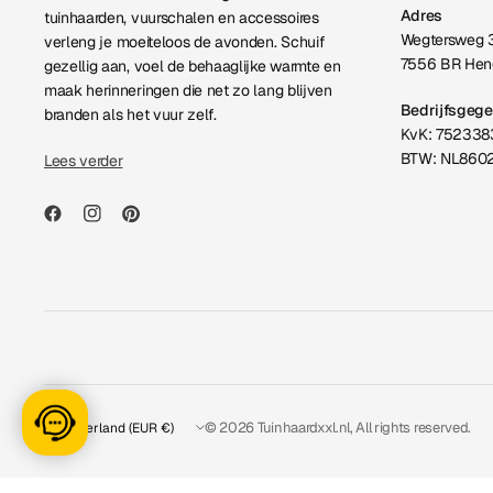
Adres
tuinhaarden, vuurschalen en accessoires
Wegtersweg 
verleng je moeiteloos de avonden. Schuif
7556 BR Hen
gezellig aan, voel de behaaglijke warmte en
maak herinneringen die net zo lang blijven
Bedrijfsgeg
branden als het vuur zelf.
KvK: 752338
BTW: NL860
Lees verder
Land/regio
© 2026 Tuinhaardxxl.nl, All rights reserved.
bijwerken