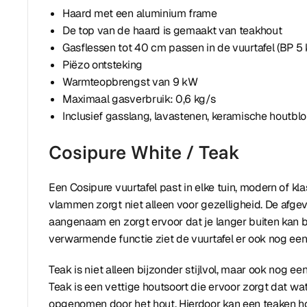
Haard met een aluminium frame
De top van de haard is gemaakt van teakhout
Gasflessen tot 40 cm passen in de vuurtafel (BP 5 
Piëzo ontsteking
Warmteopbrengst van 9 kW
Maximaal gasverbruik: 0,6 kg/s
Inclusief gasslang, lavastenen, keramische houtbl
Cosipure White / Teak
Een Cosipure vuurtafel past in elke tuin, modern of kl
vlammen zorgt niet alleen voor gezelligheid. De afge
aangenaam en zorgt ervoor dat je langer buiten kan bli
verwarmende functie ziet de vuurtafel er ook nog eens 
Teak is niet alleen bijzonder stijlvol, maar ook nog ee
Teak is een vettige houtsoort die ervoor zorgt dat wat
opgenomen door het hout. Hierdoor kan een teaken h