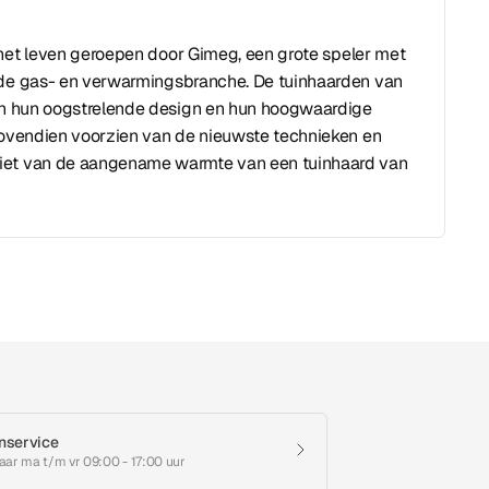
 het leven geroepen door Gimeg, een grote speler met
 de gas- en verwarmingsbranche. De tuinhaarden van
aan hun oogstrelende design en hun hoogwaardige
 bovendien voorzien van de nieuwste technieken en
iet van de aangename warmte van een tuinhaard van
nservice
aar ma t/m vr 09:00 - 17:00 uur