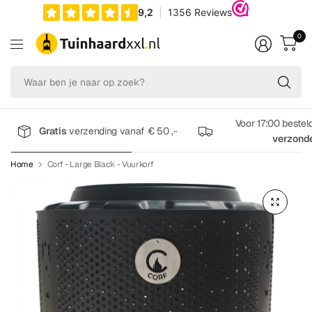
0
Wa
be
je
na
Voor 17:00 bestel
Gratis
verzending vanaf € 50 ,-
op
verzond
zo
Home
Corf - Large Black - Vuurkorf