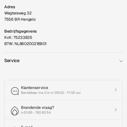
Adres
Wegtersweg 32
7556 BR Hengelo
Bedrijfsgegevens
KvK: 75233835
BTW: NL860200218B01
Service
Klantenservice
Bereikbaar ma t/m vr 09:00 - 17:00 uur
Brandende vraag?
(+31) 85 - 760 60 54