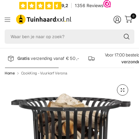
0
Wa
be
je
na
Voor 17:00 bestel
Gratis
verzending vanaf € 50 ,-
op
verzond
zo
Home
CookKing - Vuurkorf Verona