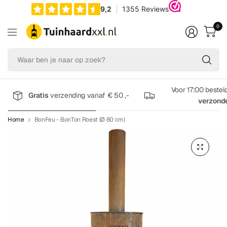
0
Wa
be
je
na
Voor 17:00 bestel
Gratis
verzending vanaf € 50 ,-
op
verzond
zo
Home
BonFeu - BonTon Roest (Ø 60 cm)