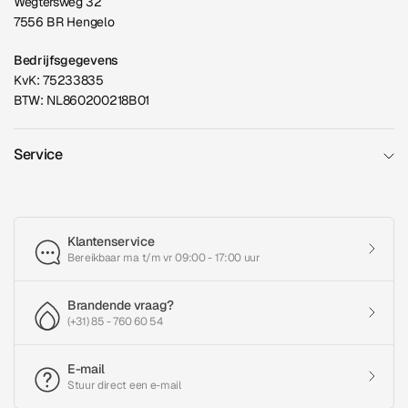
Wegtersweg 32
7556 BR Hengelo
Bedrijfsgegevens
KvK: 75233835
BTW: NL860200218B01
Service
Klantenservice
Bereikbaar ma t/m vr 09:00 - 17:00 uur
Brandende vraag?
(+31) 85 - 760 60 54
E-mail
Stuur direct een e-mail