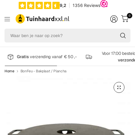
0
Wa
be
je
na
Voor 17:00 bestel
Gratis
verzending vanaf € 50 ,-
op
verzond
zo
Home
BonFeu - Bakplaat / Plancha