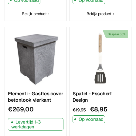
Op voorraad
Op voorraad
Bekijk product
Bekijk product
Bespaar 55%
Elementi - Gasfles cover
Spatel - Esschert
betonlook vierkant
Design
€269,00
€8,95
€19,95
Op voorraad
Levertijd 1-3
werkdagen