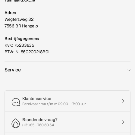
TuinhaardXXL.nl
Adres
Wegtersweg 32
7556 BR Hengelo
Bedrijfsgegevens
KvK: 75233835
BTW: NL860200218B01
Service
Klantenservice
Bereikbaar ma t/m vr 09:00 - 17:00 uur
Brandende vraag?
(+31) 85 - 760 60 54