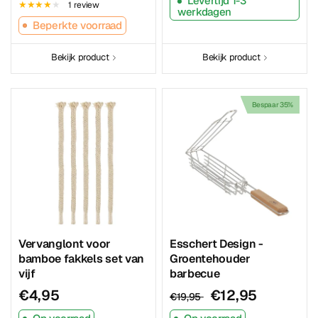
Levertijd 1-3
1 review
werkdagen
Beperkte voorraad
Bekijk product
Bekijk product
Bespaar 35%
Vervanglont voor
Esschert Design -
bamboe fakkels set van
Groentehouder
vijf
barbecue
€4,95
€12,95
€19,95