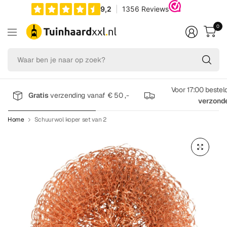
0
Wa
be
je
na
Voor 17:00 bestel
Gratis
verzending vanaf € 50 ,-
op
verzond
zo
Home
Schuurwol koper set van 2