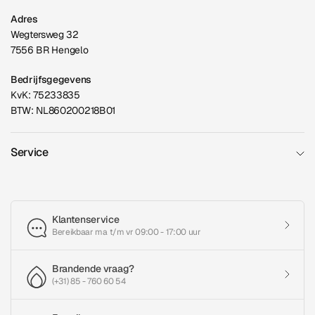
Adres
Wegtersweg 32
7556 BR Hengelo
Bedrijfsgegevens
KvK: 75233835
BTW: NL860200218B01
Service
Klantenservice
Bereikbaar ma t/m vr 09:00 - 17:00 uur
Brandende vraag?
(+31) 85 - 760 60 54