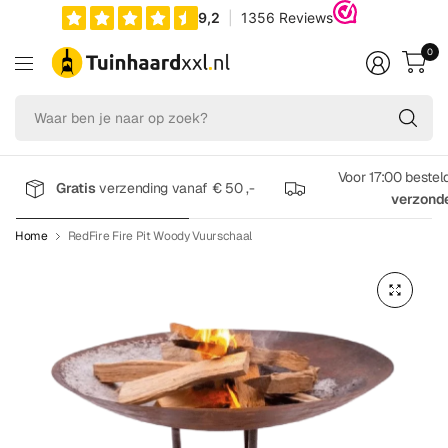
0
Wa
be
je
na
Voor 17:00 bestel
Gratis
verzending vanaf € 50 ,-
op
verzond
zo
Home
RedFire Fire Pit Woody Vuurschaal