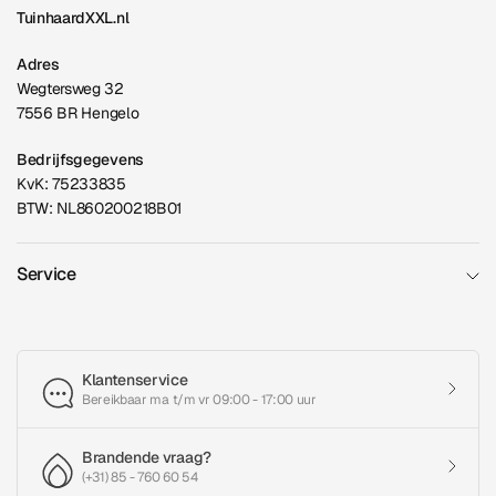
TuinhaardXXL.nl
Adres
Wegtersweg 32
7556 BR Hengelo
Bedrijfsgegevens
KvK: 75233835
BTW: NL860200218B01
Service
Klantenservice
Bereikbaar ma t/m vr 09:00 - 17:00 uur
Brandende vraag?
(+31) 85 - 760 60 54