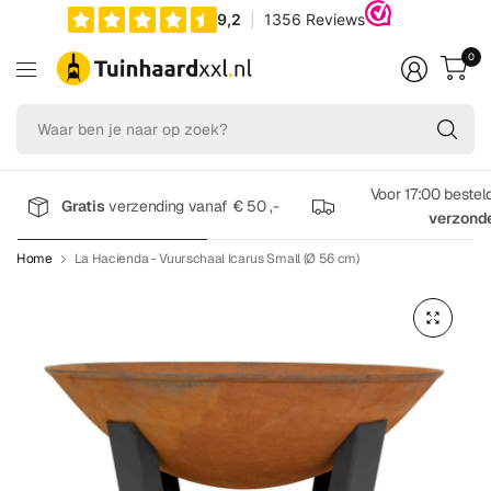
0
Wa
be
je
na
Voor 17:00 bestel
Gratis
verzending vanaf € 50 ,-
op
verzond
zo
Home
La Hacienda - Vuurschaal Icarus Small (Ø 56 cm)