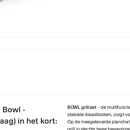
 Bowl -
BOWL grillset
- de multifunct
stabiele draadbodem, zorgt voor
aag) in het kort:
Op de meegeleverde plancha's b
grill in slechts twee beweging