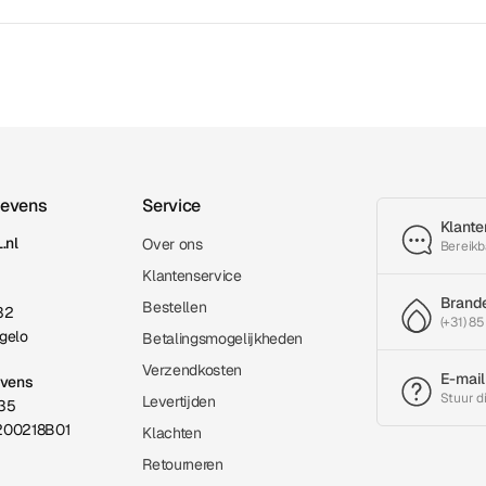
gevens
Service
Klante
.nl
Over ons
Bereikb
Klantenservice
Brand
Bestellen
32
(+31) 85
gelo
Betalingsmogelijkheden
Verzendkosten
E-mail
evens
Stuur d
Levertijden
35
200218B01
Klachten
Retourneren