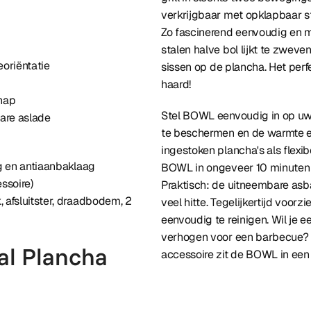
verkrijgbaar met opklapbaar sta
Zo fascinerend eenvoudig en mu
stalen halve bol lijkt te zweve
oriëntatie
sissen op de plancha. Het per
haard!
hap
Stel BOWL eenvoudig in op uw
are aslade
te beschermen en de warmte eff
ingestoken plancha's als flexib
g en antiaanbaklaag
BOWL in ongeveer 10 minuten kl
ssoire)
Praktisch: de uitneembare asb
afsluitster, draadbodem, 2
veel hitte. Tegelijkertijd voorz
eenvoudig te reinigen. Wil je
verhogen voor een barbecue? G
al Plancha
accessoire zit de BOWL in een