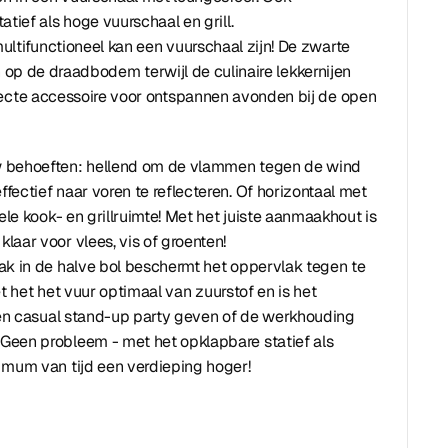
tief als hoge vuurschaal en grill.
ltifunctioneel kan een vuurschaal zijn! De zwarte
n op de draadbodem terwijl de culinaire lekkernijen
fecte accessoire voor ontspannen avonden bij de open
 behoeften: hellend om de vlammen tegen de wind
ectief naar voren te reflecteren. Of horizontaal met
ele kook- en grillruimte! Met het juiste aanmaakhout is
aar voor vlees, vis of groenten!
ak in de halve bol beschermt het oppervlak tegen te
iet het het vuur optimaal van zuurstof en is het
 een casual stand-up party geven of de werkhouding
een probleem - met het opklapbare statief als
 mum van tijd een verdieping hoger!