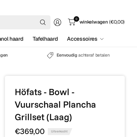
Waar
0
winkelwagen
(€0,00)
ben
je
anol haard
Tafelhaard
Accessoires
naar
op
zoek?
agen
Eenvoudig
achteraf betalen
Höfats - Bowl -
Vuurschaal Plancha
Grillset (Laag)
€369,00
Uitverkocht