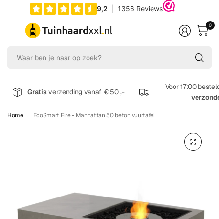
0
Wa
be
je
na
Voor 17:00 bestel
Gratis
verzending vanaf € 50 ,-
op
verzond
zo
Home
EcoSmart Fire - Manhattan 50 beton vuurtafel