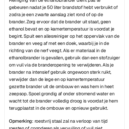
Reiniging van de ethanolbrander dient pas te
gebeuren nadat je 50 liter brandstof hebt verbruikt of
zodra je een zwarte aanslag ziet rond of op de
brander. Zorg ervoor dat de brander uit staat, geen
ethanol bevat en op kamertemperatuur is voordat je
begint. Spuit een allesreiniger op het oppervlak van de
brander en veeg af met een doek, waarbij je in de
richting van de nerf veegt. Als er materiaal in de
ethanolbrander is gevallen, gebruik dan een stofzuiger
om vuil via de branderopening te verwijderen. Als je
brander na intensief gebruik ongewoon sterk ruikt,
verwijder dan de lege en op kamertemperatuur
gezette brander uit de ombouw en was hem in heet
zeepsop. Spoel grondig af onder stromend water en
wacht tot de brander volledig droog is voordat je hem
terugplaatst in de ombouw en opnieuw gebruikt.
Opmerking
: roestvrij staal zal na verloop van tijd
roesten of corroderen als vervuiling of vuil niet