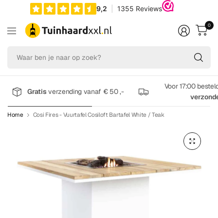
0
Wa
be
je
na
Voor 17:00 bestel
Gratis
verzending vanaf € 50 ,-
op
verzond
zo
Home
Cosi Fires - Vuurtafel Cosiloft Bartafel White / Teak