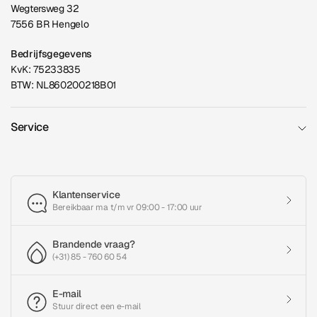
Wegtersweg 32
7556 BR Hengelo
Bedrijfsgegevens
KvK: 75233835
BTW: NL860200218B01
Service
Klantenservice
Bereikbaar ma t/m vr 09:00 - 17:00 uur
Brandende vraag?
(+31) 85 - 760 60 54
E-mail
Stuur direct een e-mail