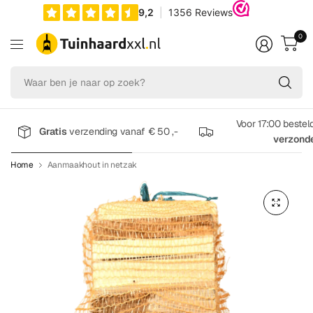
0
Wa
be
je
na
Voor 17:00 bestel
Gratis
verzending vanaf € 50 ,-
op
verzond
zo
Home
Aanmaakhout in netzak