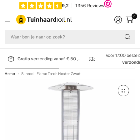
0
Wa
be
je
na
Voor 17:00 bestel
Gratis
verzending vanaf € 50 ,-
op
verzond
zo
Home
Sunred - Flame Torch Heater Zwart