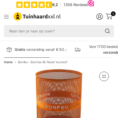
0
Wa
be
je
na
Voor 17:00 bestel
Gratis
verzending vanaf € 50 ,-
op
verzond
zo
Home
Bonfeu - BonVes 45 Roest Vuurkorf