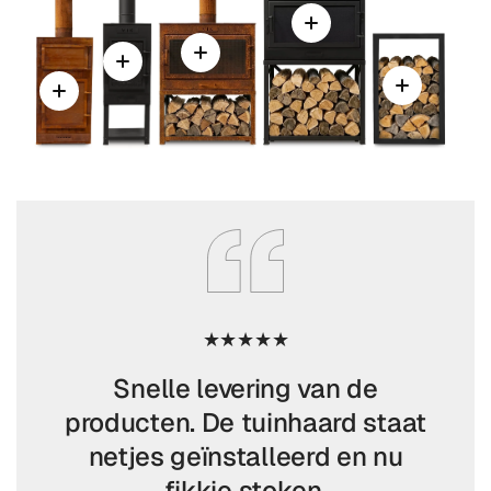
Snelle levering van de
Pri
producten. De tuinhaard staat
netjes geïnstalleerd en nu
fikkie stoken.
t