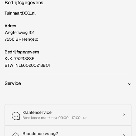
Bedrijfsgegevens
TuinhaardXXL.nl
Adres
Wegtersweg 32
7556 BR Hengelo
Bedrijfsgegevens
KvK: 75233835
BTW: NL860200218B01
Service
Klantenservice
Bereikbaar ma t/m vr 09:00 - 17:00 uur
Brandende vraag?