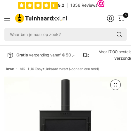
0
Wa
be
je
na
Voor 17:00 bestel
Gratis
verzending vanaf € 50 ,-
op
verzond
zo
Home
VIK - LUX Cosy tuinhaard zwart (voor aan een tafel)