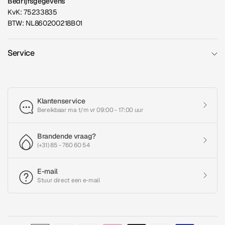
Bedrijfsgegevens
KvK: 75233835
BTW: NL860200218B01
Service
Klantenservice
Bereikbaar ma t/m vr 09:00 - 17:00 uur
Brandende vraag?
(+31) 85 - 760 60 54
E-mail
Stuur direct een e-mail