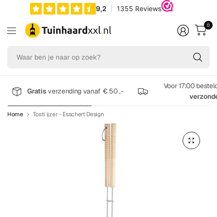
0
Wa
be
je
na
Voor 17:00 bestel
Gratis
verzending vanaf € 50 ,-
op
verzond
zo
Home
Tosti ijzer - Esschert Design